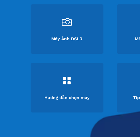

Máy Ảnh DSLR
Má

Hướng dẫn chọn máy
Ti