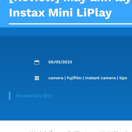
Instax Mini LiPlay
06/05/2023

camera
|
fujifilm
|
instant camera
|
tips

Review Máy Ảnh