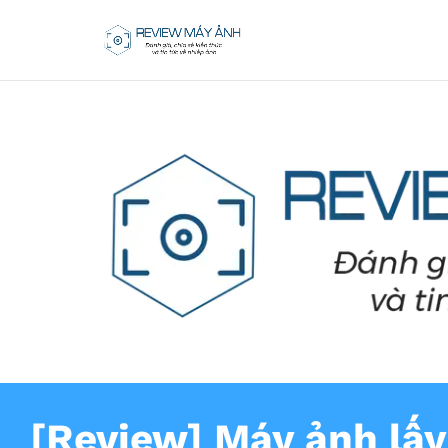
[Review] Máy ảnh lấy