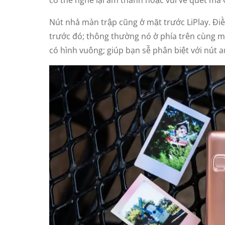
Nút nhả màn trập cũng ở mặt trước LiPlay. Điề
trước đó; thông thường nó ở phía trên cùng 
có hình vuông; giúp bạn sễ phân biệt với nút a