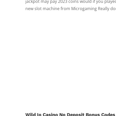
jackpot may pay 2023 coins would if you played
new slot machine from Microgaming Really don't
Wild Io Casino No Deposit Bonus Codes