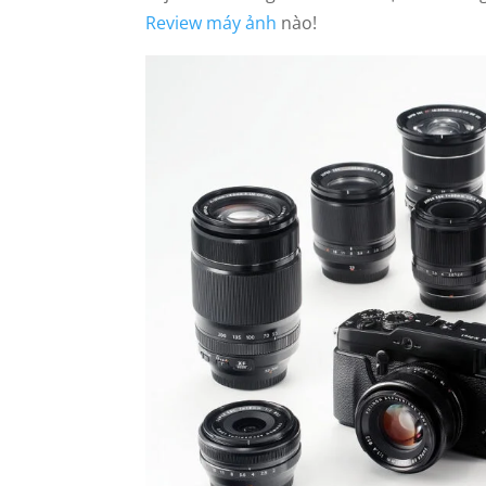
Review máy ảnh
nào!