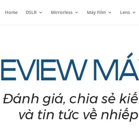
Home
DSLR
Mirrorless
Máy Film
Lens