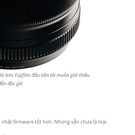
là lens Fujifilm đầu tiên tôi muốn giới thiệu
đến độc giả
ập nhật firmware tốt hơn. Nhưng vẫn chưa là loại