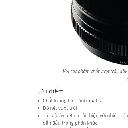
Với các phẩm chất vượt trội, đây 
Ưu điểm
Chất lượng hình ảnh xuất sắc
Độ nét vượt trội
Tốc độ lấy nét đã cải thiện với nhiều c
dẫn đầu trong phân khúc