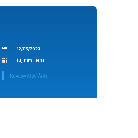
12/05/2023

fujifilm
|
lens

Review Máy Ảnh