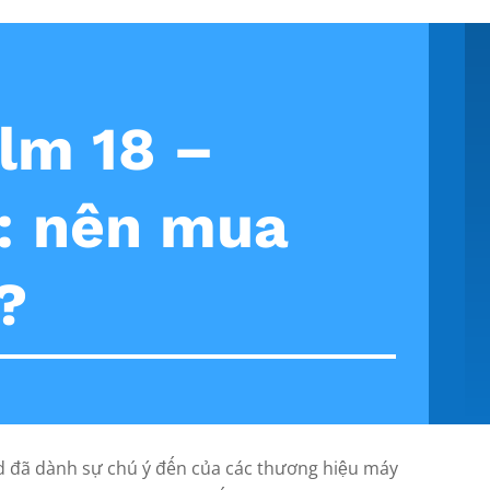
ilm 18 –
: nên mua
?
d đã dành sự chú ý đến của các thương hiệu máy