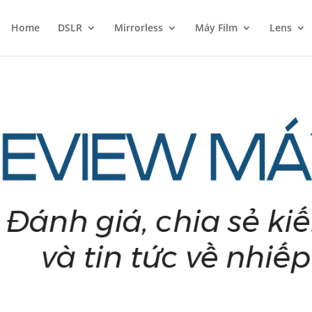
Home
DSLR
Mirrorless
Máy Film
Lens