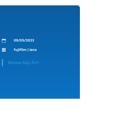
09/05/2023

fujifilm
|
lens

Review Máy Ảnh