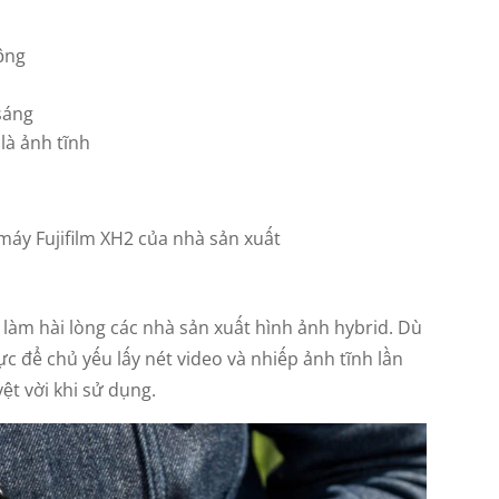
động
sáng
là ảnh tĩnh
máy Fujifilm XH2 của nhà sản xuất
n làm hài lòng các nhà sản xuất hình ảnh hybrid. Dù
ực để chủ yếu lấy nét video và nhiếp ảnh tĩnh lần
ệt vời khi sử dụng.