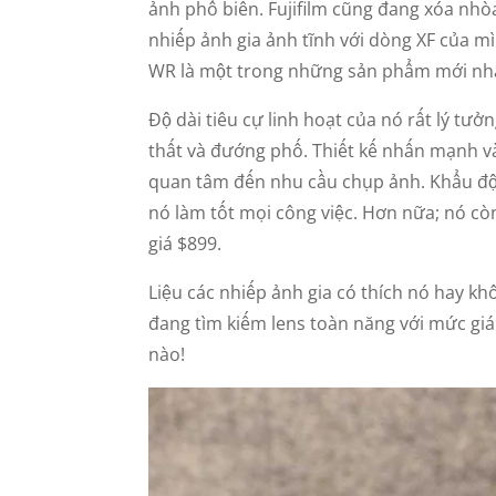
ảnh phổ biến. Fujifilm cũng đang xóa nhò
nhiếp ảnh gia ảnh tĩnh với dòng XF của m
WR là một trong những sản phẩm mới nhấ
Độ dài tiêu cự linh hoạt của nó rất lý tư
thất và đướng phố. Thiết kế nhấn mạnh và
quan tâm đến nhu cầu chụp ảnh. Khẩu độ
nó làm tốt mọi công việc. Hơn nữa; nó cò
giá $899.
Liệu các nhiếp ảnh gia có thích nó hay k
đang tìm kiếm lens toàn năng với mức gi
nào!