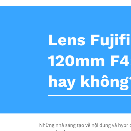
Lens Fujif
120mm F4
hay không
Những nhà sáng tạo về nội dung và hybri