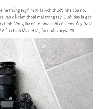
ề hệ thống Fujifilm XF là kích thước nhẹ của nó.
a vặn để cầm thoải mái trong tay. Dưới đây là góc
 chính. Vòng lấy nét ở phía cuối của lens. Ở giữa là
iều chỉnh lấy nét là gần nhất với giá đỡ.