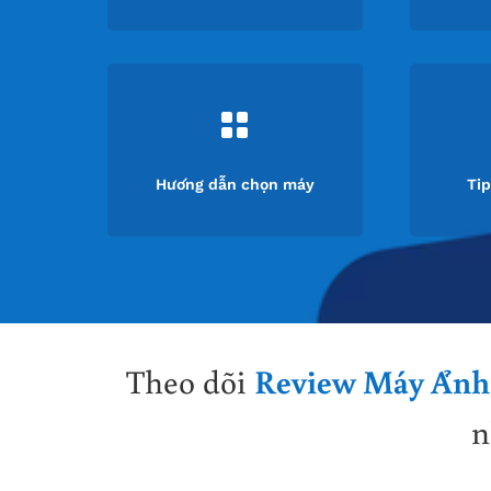

Hướng dẫn chọn máy
Ti
Theo dõi
Review Máy Ảnh
n