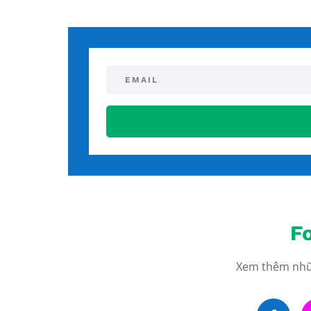
F
Xem thêm nhữn